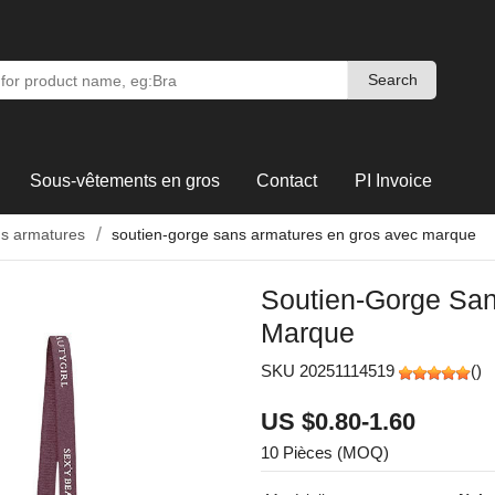
Search
Search
Sous-vêtements en gros
Contact
PI Invoice
ns armatures
soutien-gorge sans armatures en gros avec marque
Soutien-Gorge Sa
Marque
SKU 20251114519
(
)
US $0.80-1.60
10 Pièces (MOQ)