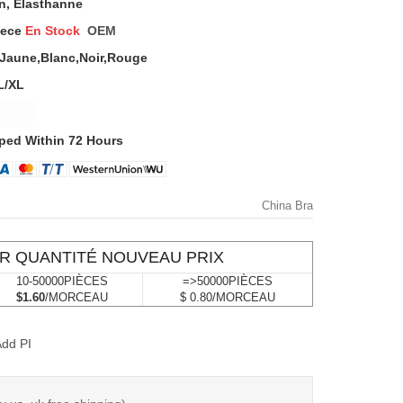
n, Élasthanne
iece
En Stock
OEM
,jaune,blanc,noir,rouge
L/XL
ped Within 72 Hours
China Bra
R QUANTITÉ NOUVEAU PRIX
10-50000PIÈCES
=>50000PIÈCES
$1.60
/MORCEAU
$ 0.80/MORCEAU
dd PI