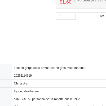
1 Morceau:$29.9 (only
$1.60
soutien-gorge sans armatures en gros avec marque
20251114519
China Bra
Nylon, élasthanne
S/M/L/XL ou personnaliser n'importe quelle taille