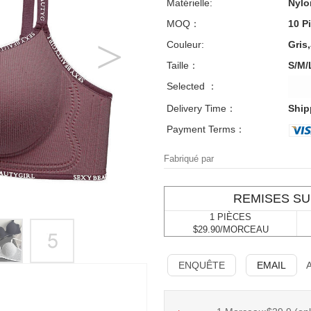
Matérielle:
Nylo
MOQ：
10 P
Couleur:
Gris
Taille：
S/M/
Selected ：
Delivery Time：
Ship
Payment Terms：
Fabriqué par
REMISES SU
1 PIÈCES
$29.90/MORCEAU
ENQUÊTE
EMAIL
A