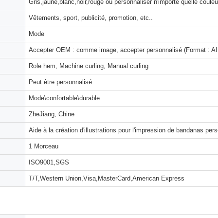
Gris,jaune,blanc,noir,rouge ou personnaliser n'importe quelle couleu
Vêtements, sport, publicité, promotion, etc..
Mode
Accepter OEM : comme image, accepter personnalisé (Format : AI,
Role hem, Machine curling, Manual curling
Peut être personnalisé
Mode\confortable\durable
ZheJiang, Chine
Aide à la création d'illustrations pour l'impression de bandanas per
1 Morceau
ISO9001,SGS
T/T,Western Union,Visa,MasterCard,American Express