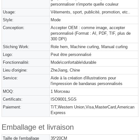
personnaliser n'importe quelle couleur
Usage:
Vêtements, sport, publicité, promotion, etc..
Style:
Mode
Conception:
Accepter OEM : comme image, accepter
personnalisé (Format : AI, PDF, TIF, plus de
300 DPI)
Stiching Work:
Role hem, Machine curling, Manual curling
Logo:
Peut être personnalisé
Fonctionnalité:
Mode\confortable\durable
Lieu d'origine:
ZheJiang, Chine
Service:
Aide à la création d'illustrations pour
l'impression de bandanas personnalisés
MOQ:
1 Morceau
Certificats:
ISO9001,SGS
Paiement:
T/T,Western Union,Visa,MasterCard,American
Express
Emballage et livraison
Taille de l'emballage
35*20CM