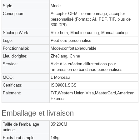
Style:
Mode
Conception:
Accepter OEM : comme image, accepter
personnalisé (Format : AI, PDF, TIF, plus de
300 DPI)
Stiching Work:
Role hem, Machine curling, Manual curling
Logo:
Peut être personnalisé
Fonctionnalité:
Mode\confortable\durable
Lieu d'origine:
ZheJiang, Chine
Service:
Aide à la création d'illustrations pour
l'impression de bandanas personnalisés
MOQ:
1 Morceau
Certificats:
ISO9001,SGS
Paiement:
T/T,Western Union,Visa,MasterCard,American
Express
Emballage et livraison
Taille de l'emballage
35*20CM
unique:
Poids brut simple:
145g