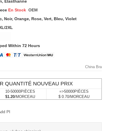
n, Élasthanne
iece
En Stock
OEM
, Noir, Orange, Rose, Vert, Bleu, Violet
XL/2XL
ped Within 72 Hours
China Bra
R QUANTITÉ NOUVEAU PRIX
10-50000PIÈCES
=>50000PIÈCES
$1.20
/MORCEAU
$ 0.70/MORCEAU
dd PI