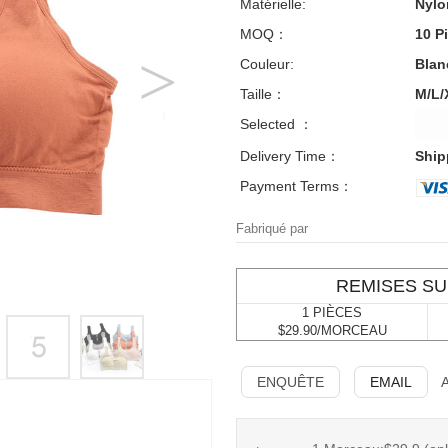
Matérielle:
Nylo
MOQ：
10 P
Couleur:
Blanc
Taille：
M/L/
Selected ：
Delivery Time：
Ship
Payment Terms：
Fabriqué par
REMISES SU
1 PIÈCES
$29.90/MORCEAU
ENQUÊTE
EMAIL
A