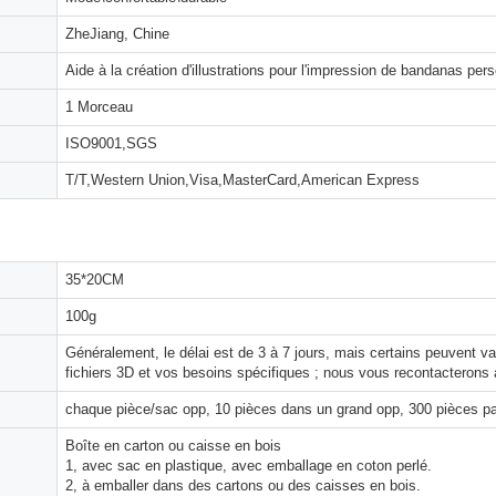
ZheJiang, Chine
Aide à la création d'illustrations pour l'impression de bandanas per
1 Morceau
ISO9001,SGS
T/T,Western Union,Visa,MasterCard,American Express
35*20CM
100g
Généralement, le délai est de 3 à 7 jours, mais certains peuvent 
fichiers 3D et vos besoins spécifiques ; nous vous recontacterons 
chaque pièce/sac opp, 10 pièces dans un grand opp, 300 pièces pa
Boîte en carton ou caisse en bois
1, avec sac en plastique, avec emballage en coton perlé.
2, à emballer dans des cartons ou des caisses en bois.